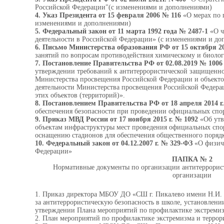
Российской Федерации"(с изменениями и дополнениями)
4. Указ Президента от 15 февраля 2006 № 116
«О мерах по 
изменениями и дополнениями)
5. Федеральный закон от 11 марта 1992 года № 2487-1
«О ч
деятельности в Российской Федерации» (с изменениями и д
6. Письмо Министерства образования РФ от 15 октября 20
занятий по вопросам противодействия химическому и биолог
7. Постановление Правительства РФ от 02.08.2019 № 1006
утверждении требований к антитеррористической защищенно
Министерства просвещения Российской Федерации и объектов
деятельности Министерства просвещения Российской Федера
этих объектов (территорий)».
8. Постановлением Правительства РФ от 18 апреля 2014 г
обеспечения безопасности при проведении официальных спо
9. Приказ МВД России от 17 ноября 2015 г. № 1092
«Об утв
объектам инфраструктуры мест проведения официальных спо
оснащению стадионов для обеспечения общественного порядк
10. Федеральный закон от 04.12.2007 г. № 329-ФЗ
«О физиче
Федерации»
ПАПКА № 2
Нормативные документы по организации антитеррорист
организации
1.
Приказ директора МБОУ ДО «СШ г. Пикалево имени Н.И. 
за антитеррористическую безопасность в школе, установлени
утверждении Плана мероприятий по профилактике экстремиз
2.
План мероприятий по профилактике экстремизма и террор