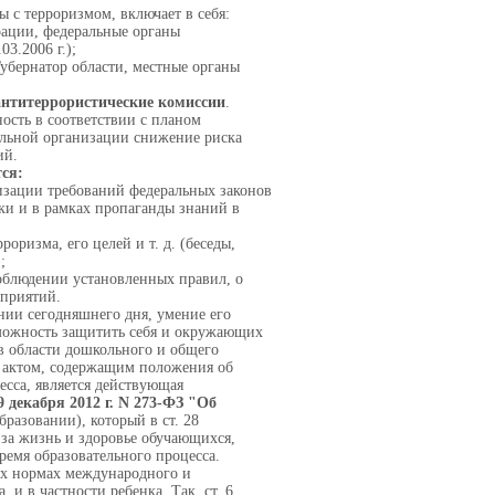
 с терроризмом, включает в себя:
рации, федеральные органы
3.2006 г.);
Губернатор области, местные органы
нтитеррористические комиссии
.
ость в соответствии с планом
ельной организации снижение риска
ий.
ся:
изации требований федеральных законов
ки и в рамках пропаганды знаний в
роризма, его целей и т. д. (беседы,
;
облюдении установленных правил, о
оприятий.
нии сегодняшнего дня, умение его
зможность защитить себя и окружающих
в области дошкольного и общего
 актом, содержащим положения об
есса, является действующая
 декабря 2012 г. N 273-ФЗ "Об
бразовании), который в ст. 28
 за жизнь и здоровье обучающихся,
ремя образовательного процесса.
х нормах международного и
 и в частности ребенка. Так, ст. 6