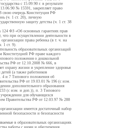
ударства с 15.09.90 г. в результате
13.06.90 № 15591, закрепляет право
 В свою очередь Конституция РФ
ь (ч. 1 ст. 20), личную
сударственную защиту детства (ч. 1 ст. 38
№ 124 ФЗ «Об основных гарантиях прав
т, что при осуществлении деятельности в
организации права ребенка (в т. ч. на
 1 ст. 9).
ятельность образовательных организаций
ом Конституцией РФ праве каждого
Типового положения о дошкольной
ьства РФ от 12.10.2008 № 666, в
яет охрану жизни и укрепление здоровья
 детей (а также работников
п. 4 и 7 Типового положения об
ительства РФ от 19.03.01 № 196 (с изм.
ждении дополнительного образования
33 (с изм. и доп.)), п. 3 Типового
 учреждении для обучающихся
ем Правительства РФ от 12.03.97 № 288
 организации имеется достаточный набор
венной безопасности и безопасности
ываемые в образовательных организациях
ства работы с ними и обеспечения