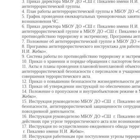
3.
Приказ директора МБОУ ДО «СШ г. Пикалево имени Н.И. 
антитеррористической группы.
4.
План работы антитеррористической группы в МБОУ ДО «С
5.
График проведения ежеквартальных тренировочных занятий
возникновения ЧС.
6.
Приказ директора МБОУ ДО «СШ г. Пикалево имени Н.И.
антитеррористической группе
в МБОУ ДО «СШ г. Пикалево и
противодействию терроризму и экстремизму, Программы ант
7.
Положение об антитеррористической группе в МБОУ ДО «
8.
Программа антитеррористического инструктажа для рабо
Н.И. Жебко».
9. Система работы по противодействию терроризму и экстре
10.
Приказ о хранении и порядке обращения с паспортом без
11.
Акты и планы проведения плановой/внеплановой объекто
антитеррористической безопасности с персоналом и учащими
совершения террористического акта.
12.
Приказ о повышении безопасности жизнедеятельности де
13.
Приказ об утверждении инструкций по обеспечению ант
14. Положение о пропускном и внутриобъектовом режиме 
Жебко».
15. Инструкция руководителю МБОУ ДО «СШ г. Пикалево и
безопасности, антитеррористической защищенности сотрудни
повседневной деятельности.
16.
Инструкция руководителю МБОУ ДО «СШ г. Пикалево им
действиях при угрозе террористического акта или возникно
17. Инструкция по осуществлению ежедневного обхода тер
г. Пикалево имени Н.И. Жебко».
18. Инструкция работникам при поступлении угрозы террорис