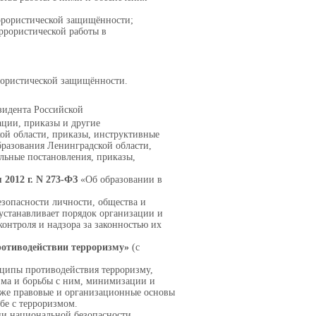
ррористической защищённости;
ррористической работы в
рористической защищённости.
зидента Российской
ации, приказы и другие
ой области, приказы, инструктивные
разования Ленинградской области,
ьные постановления, приказы,
 2012 г. N 273-ФЗ
«Об образовании в
езопасности личности, общества и
 устанавливает порядок организации и
контроля и надзора за законностью их
противодействии
терроризму»
(с
ципы противодействия терроризму,
зма и борьбы с ним, минимизации и
кже правовые и организационные основы
бе с терроризмом.
и национальной безопасности