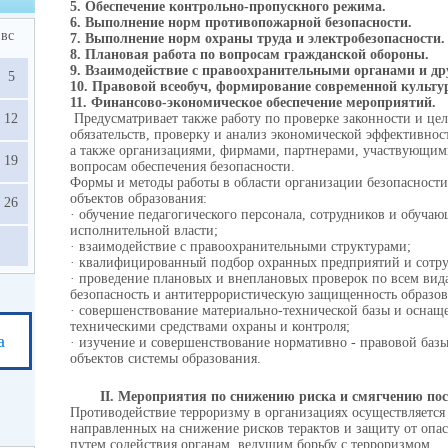
5. Обеспечение контрольно-пропускного режима.
6. Выполнение норм противопожарной безопасности.
вс
7. Выполнение норм охраны труда и электробезопасности.
8. Плановая работа по вопросам гражданской обороны.
9. Взаимодействие с правоохранительными органами и д
5
10. Правовой всеобуч, формирование современной культу
11. Финансово-экономическое обеспечение мероприятий.
12
Предусматривает также работу по проверке законности и це
обязательств, проверку и анализ экономической эффективно
а также организациями, фирмами, партнерами, участвующим
19
вопросам обеспечения безопасности.
Формы и методы работы в области организации безопасност
объектов образования:
26
· обучение педагогического персонала, сотрудников и обуча
исполнительной власти;
· взаимодействие с правоохранительными структурами;
· квалифицированный подбор охранных предприятий и сотру
· проведение плановых и внеплановых проверок по всем вид
безопасность и антитеррористическую защищенность образов
· совершенствование материально-технической базы и оснащ
техническими средствами охраны и контроля;
а
· изучение и совершенствование нормативно - правовой базы
объектов системы образования.
II
. Мероприятия по снижению риска и смягчению пос
Противодействие терроризму в организациях осуществляется
направленных на снижение рисков терактов и защиту от опас
путем содействия органам, ведущим борьбу с терроризмом.