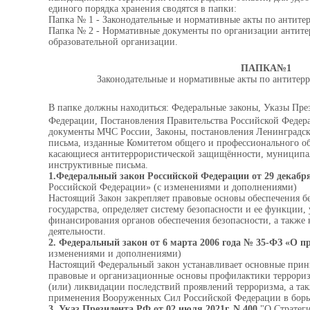
единого порядка хранения сводятся в папки:
Папка № 1 - Законодательные и нормативные акты по антите
Папка № 2 - Нормативные документы по организации антите
образовательной организации.
ПАПКА№1
Законодательные и нормативные акты по антитер
В папке должны находиться: Федеральные законы, Указы Пре
Федерации, Постановления Правительства Российской Федер
документы МЧС России, Законы, постановления Ленинградск
письма, изданные Комитетом общего и профессионального об
касающиеся антитеррористической защищённости, муниципал
инструктивные письма.
1.Федеральный закон Российской Федерации от 29 декабря
Российской Федерации» (с изменениями и дополнениями)
Настоящий Закон закрепляет правовые основы обеспечения б
государства, определяет систему безопасности и ее функции,
финансирования органов обеспечения безопасности, а также 
деятельности.
2. Федеральный закон от 6 марта 2006 года № 35-ФЗ «О 
изменениями и дополнениями)
Настоящий Федеральный закон устанавливает основные прин
правовые и организационные основы профилактики террори
(или) ликвидации последствий проявлений терроризма, а та
применения Вооруженных Сил Российской Федерации в борь
3. Указ Президента РФ от 02 июля 2021г. N 400
"О Стратеги