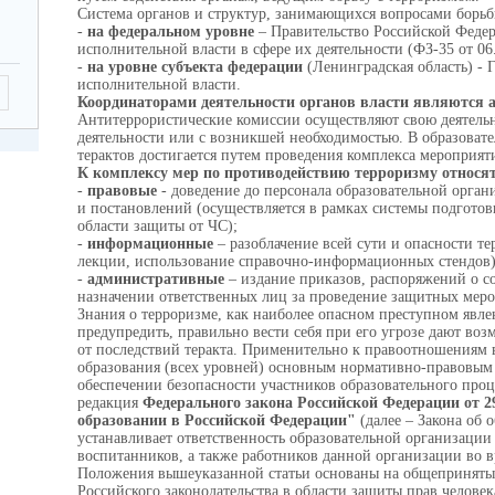
Система органов и структур, занимающихся вопросами борьбы
-
на федеральном уровне
– Правительство Российской Феде
исполнительной власти в сфере их деятельности (ФЗ-35 от 06.0
-
на уровне субъекта федерации
(Ленинградская область) - 
исполнительной власти.
Координаторами деятельности органов власти
являются а
Антитеррористические комиссии осуществляют свою деятельн
деятельности или с возникшей необходимостью. В образоват
терактов достигается путем проведения комплекса мероприят
К комплексу мер по противодействию терроризму относят
-
правовые
- доведение до персонала образовательной орган
и постановлений (осуществляется в рамках системы подготов
области защиты от ЧС);
-
информационные
– разоблачение всей сути и опасности тер
лекции, использование справочно-информационных стендов)
-
административные
– издание приказов, распоряжений о с
назначении ответственных лиц за проведение защитных мер
Знания о терроризме, как наиболее опасном преступном явле
предупредить, правильно вести себя при его угрозе дают во
от последствий теракта. Применительно к правоотношениям 
образования (всех уровней) основным нормативно-правовым
обеспечении безопасности участников образовательного проц
редакция
Федерального закона Российской Федерации от 29
образовании в Российской Федерации"
(далее – Закона об о
устанавливает ответственность образовательной организации
воспитанников, а также работников данной организации во в
Положения вышеуказанной статьи основаны на общеприняты
Российского законодательства в области защиты прав человека,