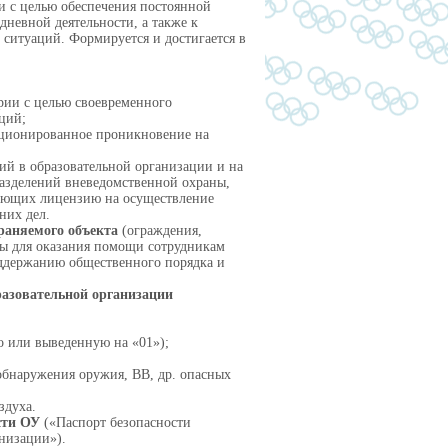
и с целью обеспечения постоянной
дневной деятельности, а также к
 ситуаций. Формируется и достигается в
ории с целью своевременного
ций;
кционированное проникновение на
ий в образовательной организации и на
разделений вневедомственной охраны,
меющих лицензию на осуществление
них дел.
раняемого объекта
(ограждения,
ны для оказания помощи сотрудникам
ддержанию общественного порядка и
разовательной организации
о или выведенную на «01»);
 обнаружения оружия, ВВ, др. опасных
здуха.
сти ОУ
(«Паспорт безопасности
низации»).