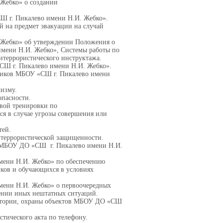
Жебко» о создании
Ш г. Пикалево имени Н.И. Жебко».
 на предмет эвакуации на случай
 Жебко» об утверждении Положения о
мени Н.И. Жебко», Системы работы по
итеррористического инструктажа.
СШ г. Пикалево имени Н.И. Жебко».
тников МБОУ «СШ г. Пикалево имени
мизму.
опасности.
вой тренировки по
ся в случае угрозы совершения или
тей.
итеррористической защищенности.
в МБОУ ДО «СШ г. Пикалево имени Н.И.
мени Н.И. Жебко» по обеспечению
ков и обучающихся в условиях
ени Н.И. Жебко» о первоочередных
вении иных нештатных ситуаций.
ритории, охраны объектов МБОУ ДО «СШ
тического акта по телефону.