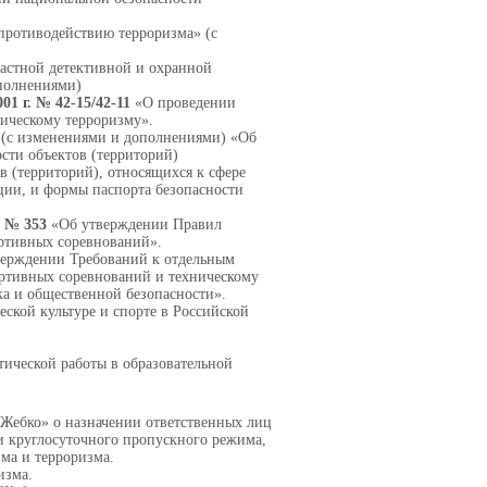
противодействию терроризма» (с
астной детективной и охранной
ополнениями)
01 г. № 42-15/42-11
«О проведении
ическому терроризму».
(с изменениями и дополнениями) «Об
сти объектов (территорий)
 (территорий), относящихся к сфере
ции, и формы паспорта безопасности
. № 353
«Об утверждении Правил
ртивных соревнований».
ерждении Требований к отдельным
ртивных соревнований и техническому
а и общественной безопасности».
ской культуре и спорте в Российской
ической работы в образовательной
Жебко» о назначении ответственных лиц
и круглосуточного пропускного режима,
ма и терроризма.
изма.