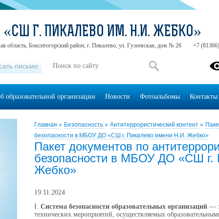
 «СШ Г. ПИКАЛЕВО ИМ. Н.И. ЖЕБКО»
ая область, Бокситогорский район, г. Пикалево, ул. Гузеевская, дом № 26
+7 (81366)
сать письмо
об образовательной организации
Новости
Фотоальбомы
Контакты
Главная
»
Безопасность
»
Антитеррористический контент
»
Паке
безопасности в МБОУ ДО «СШ г. Пикалево имени Н.И. Жебко»
Пакет документов по антитеррор
безопасности в МБОУ ДО «СШ г. 
Жебко»
19.11.2024
I
.
Система безопасности образовательных организаций
— э
технических мероприятий, осуществляемых образовательным