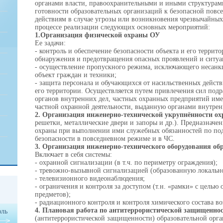
органами власти, правоохранительными и иными структурам
готовности образовательных организаций к безопасной повсе
действиям в случае угрозы или возникновения чрезвычайных
процессе реализации следующих основных мероприятий:
1.Организация физической охраны ОУ
Ее задачи:
- контроль и обеспечение безопасности объекта и его террит
обнаружения и предотвращения опасных проявлений и ситуа
- осуществление пропускного режима, исключающего несан
объект граждан и техники;
- защита персонала и обучающихся от насильственных действ
его территории. Осуществляется путем привлечения сил под
органов внутренних дел, частных охранных предприятий и
частной охранной деятельности, выданную органами внутрен
2. Организация инженерно-технической укрупнённости ох
решетки, металлические двери и запоры и др.). Предназначе
охраны при выполнении ими служебных обязанностей по по
безопасности в повседневном режиме и в ЧС.
3. Организация инженерно-технического оборудования об
Включает в себя системы:
- охранной сигнализации (в т.ч. по периметру ограждения);
- тревожно-вызывной сигнализацией (образованную локальн
- телевизионного видеонаблюдения;
- ограничения и контроля за доступом (т.н. «рамки» с целью
предметов);
- радиационного контроля и контроля химического состава во
4. Плановая работа по антитеррористической защищенно
ль
(антитеррористической защищенности) образовательной орга