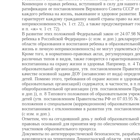
Конвенции о правах ребенка, вступившей в силу для нашего гос
ратификации ее постановлением Верховного Совета СССР от 
каждого ребенка на жизнь, выживание и здоровое развитие.
гарантирует каждому гражданину нашей страны право на жизн
неприкосновенность (ч. 1 ст. 22), а также предусматривает го
и п. «ж» ч. 1 ст. 72).
В развитие этих положений Федеральный закон от 24.07.98 
ребенка в Российской Федерации» (с изм. и доп.) декларируе
области образования и воспитания ребенка в образовательной 
жизнь и личную неприкосновенность) не могут ущемляться (ч.
Кроме того, в нормативно-правовых актах, регулирующих де
различных типов и видов, также говорится о гарантированн
воспитанника на охрану жизни и здоровья. Например, п. 4 
образовательной организации, утв. постановлением Правител
качестве основной задачи ДОУ (независимо от вида) определ
детей. Помимо этого, требования об охране жизни и здоровья
образовательных организаций) содержатся, в частности, в п.
общеобразовательной организации (утв. постановлением Прав
и доп.)), п. 8 Типового положения об образовательном учре
детей (утв. постановлением Правительства РФ от 07.03.95 № 2
положения о специальном (коррекционном) образовательном
воспитанников с отклонениями в развитии утв. постановлени
(с изм. и доп.).
Отметим, что на сегодняшний день у любой образовательной
правовых оснований для принятия мер по обеспечению собст
участников образовательного процесса.
Документы по антитеррористической безопасности, разрабат
находящихся на территории Ленинградской области, для удоб