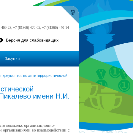
 469-23, +7 (81366) 470-65, +7 (81366) 440-14
Версия для слабовидящих
Закупки
т документов по антитеррористической
истической
Пикалево имени Н.И.
то комплекс организационно-
и организациями во взаимодействии с