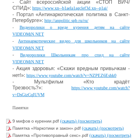
- Сайт всероссийской акции «СТОП ВИЧ/
СПИД»:
https://www.xn--b1aela1agclef3d.xn--p1ai/
- Портал «Антинаркотическая политика в Санкт-
Петербурге»:
http://anpolitic.spb.ru/ru/
-
Видеоролики о вреде курения детям на сайте
VIDEOMiN.NET
-
Антинаркотические видео для школьников
на сайте
VIDEOMiN.NET
-
Видеоролики Школьникам про спид
на сайте
VIDEOMiN.NET
- Акция здоровья: «Скажи вредным привычкам -
нет!»:
https://www.youtube.com/watch?v=NZPEZ6Eshk0
- Мультфильм «Кто крадёт
Трезвость?»:
https://www.youtube.com/watch?
v=DsGizCqIUVM
Памятки
9 мифов о курении.pdf
(скачать)
(посмотреть)
Памятка «Наркотики и закон».pdf
(скачать)
(посмотреть)
Памятка «Противоправный секс».pdf
(скачать)
(посмотреть)